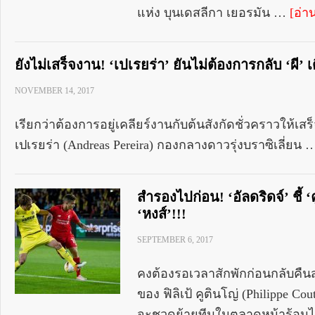
แห่ง บุนเดสลีกา เยอรมัน …
[อ่าน
ยังไม่เสร็จงาน! ‘เปเรยร่า’ ยันไม่ต้องการกลับ ‘ผี’
NOVEMBER 14, 2017
เรียกว่าต้องการอยู่เคลียร์งานกับต้นสังกัดชั่วคราวให้เ
เปเรยร่า (Andreas Pereira) กองกลางดาวรุ่งบราซิเลี่ยน
สำรองไปก่อน! ‘อัลดริดจ์’ ชี้ 
‘หงส์’!!!
SEPTEMBER 6, 2017
คงต้องรอเวลาสักพักก่อนกลับคืน
ของ ฟิลิเป้ คูตินโญ่ (Philippe C
จะชวดย้ายทีมในตลาดหน้าร้อน