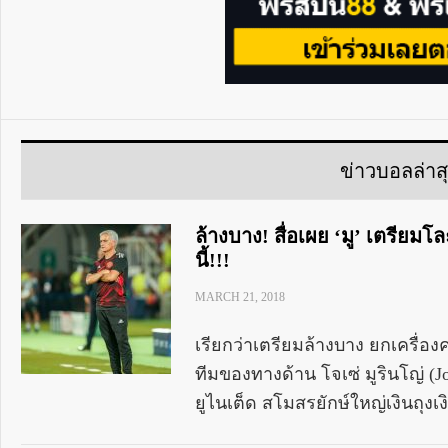
ข่าวบอลล่าส
ล้างบาง! สื่อเผย ‘มู’ เตรียมโ
นี้!!!
MARCH 21, 2018
เรียกว่าเตรียมล้างบาง ยกเครื่อง
ทีมของทางด้าน โจเซ่ มูรินโญ่ 
ยูไนเต็ด สโมสรยักษ์ใหญ่เงินถุงเง