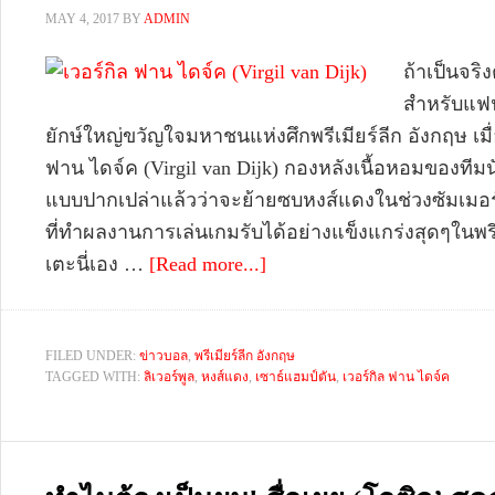
MAY 4, 2017
BY
ADMIN
ถ้าเป็นจริง
สำหรับแฟน
ยักษ์ใหญ่ขวัญใจมหาชนแห่งศึกพรีเมียร์ลีก อังกฤษ เมื่อ
ฟาน ไดจ์ค (Virgil van Dijk) กองหลังเนื้อหอมของทีมน
แบบปากเปล่าแล้วว่าจะย้ายซบหงส์แดงในช่วงซัมเมอร์นี้
ที่ทำผลงานการเล่นเกมรับได้อย่างแข็งแกร่งสุดๆในพรีเ
เตะนี่เอง …
[Read more...]
FILED UNDER:
ข่าวบอล
,
พรีเมียร์ลีก อังกฤษ
TAGGED WITH:
ลิเวอร์พูล
,
หงส์แดง
,
เซาธ์แฮมป์ตัน
,
เวอร์กิล ฟาน ไดจ์ค