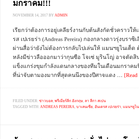
มกราคม!!!
NOVEMBER 14, 2017
BY
ADMIN
เรียกว่าต้องการอยู่เคลียร์งานกับต้นสังกัดชั่วคราวให
รส เปเรยร่า (Andreas Pereira) กองกลางดาวรุ่งบราซิเล
ผ่านสื่อว่ายังไม่ต้องการกลับไปเล่นให้ แมนฯยูไนเต็ด
หลังมีข่าวลือออกมาว่ากุนซือ โจเซ่ มูรินโญ่ อาจตัด
แข็งแกร่งขุมกำลังแดนกลางของทีมในเดือนมกราคมปีหน้า 
ที่น่าจับตามองมากที่สุดคนนึงของปีศาจแดง …
[Read 
FILED UNDER:
ข่าวบอล
,
พรีเมียร์ลีก อังกฤษ
,
ลา ลีกา สเปน
TAGGED WITH:
ANDREAS PEREIRA
,
บาเลนเซีย
,
อันเดรส เปเรยร่า
,
แมนฯยูไน