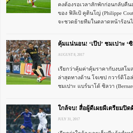
คงต้องรอเวลาสักพักก่อนกลับคืน
ของ ฟิลิเป้ คูตินโญ่ (Philippe C
จะชวดย้ายทีมในตลาดหน้าร้อน
คุ้มแน่นอน! ‘เป๊ป’ ชมเปาะ ‘ซิ
AUGUST 8, 2017
เรียกว่าคุ้มค่าคุ้มราคากับงบสโม
ล่าสุดทางด้าน โจเซป กวาร์ดิโอ
ชมเปาะ แบร์นาโด้ ซิลวา (Bernar
ใกล้จบ! สื่อผู้ดีเผยผีเตรียมปิ
JULY 31, 2017